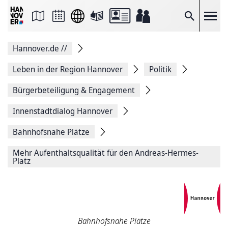
Seite
als
E-
Suche
Mail
versenden
Auf
Hannover.de
//
Facebook
teilen
Auf
Leben in der Region Hannover
Politik
X
teilen
Bürgerbeteiligung & Engagement
Seitenlink
Kopieren
Innenstadtdialog Hannover
Seite
Drucken
Bahnhofsnahe Plätze
Mehr Aufenthaltsqualität für den Andreas-Hermes-
Platz
Bahnhofsnahe Plätze