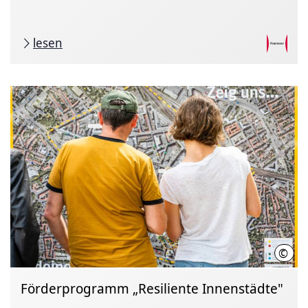
lesen
©
LHH 
Förderprogramm „Resiliente Innenstädte"