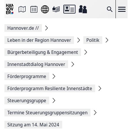
Seite
als
E-
Suche
Mail
versenden
Auf
Hannover.de
//
Facebook
teilen
Auf
Leben in der Region Hannover
Politik
X
teilen
Bürgerbeteiligung & Engagement
Seitenlink
Kopieren
Innenstadtdialog Hannover
Seite
Drucken
Förderprogramme
Förderprogramm Resiliente Innenstädte
Steuerungsgruppe
Termine Steuerungsgruppensitzungen
Sitzung am 14. Mai 2024