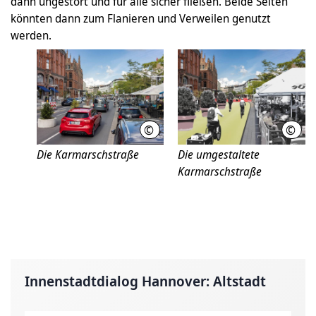
dann ungestört und für alle sicher fließen. Beide Seiten
könnten dann zum Flanieren und Verweilen genutzt
werden.
©
©
Ole Spata
Ole 
Die Karmarschstraße
Die umgestaltete
Karmarschstraße
Innenstadtdialog Hannover: Altstadt