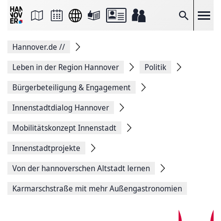
Seite
als
E-
Suche
Mail
versenden
Auf
Hannover.de
//
Facebook
teilen
Auf
Leben in der Region Hannover
Politik
X
teilen
Bürgerbeteiligung & Engagement
Seitenlink
Kopieren
Innenstadtdialog Hannover
Seite
Drucken
Mobilitätskonzept Innenstadt
Innenstadtprojekte
Von der hannoverschen Altstadt lernen
Karmarschstraße mit mehr Außengastronomien