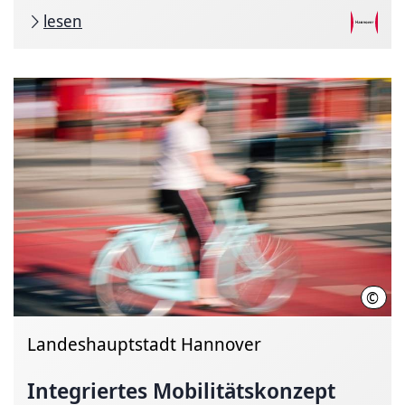
lesen
©
Ole 
Landeshauptstadt Hannover
Integriertes
Mobilitätskonzept