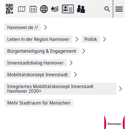
Seite
als
E-
Suche
Mail
versenden
Auf
Hannover.de
//
Facebook
teilen
Auf
Leben in der Region Hannover
Politik
X
teilen
Bürgerbeteiligung & Engagement
Seitenlink
Kopieren
Innenstadtdialog Hannover
Seite
Drucken
Mobilitätskonzept Innenstadt
Integriertes Mobilitätskonzept Innenstadt
Hannover 2030+
Mehr Stadtraum für Menschen