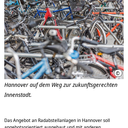
©
Ole 
Hannover auf dem Weg zur zukunftsgerechten
Innenstadt.
Das Angebot an Radabstellanlagen in Hannover soll
angebotsorientiert ausgebaut und mit anderen