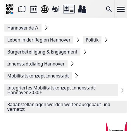
Seite
als
E-
Suche
Mail
versenden
Auf
Hannover.de
//
Facebook
teilen
Auf
Leben in der Region Hannover
Politik
X
teilen
Bürgerbeteiligung & Engagement
Seitenlink
Kopieren
Innenstadtdialog Hannover
Seite
Drucken
Mobilitätskonzept Innenstadt
Integriertes Mobilitätskonzept Innenstadt
Hannover 2030+
Radabstellanlagen werden weiter ausgebaut und
vernetzt