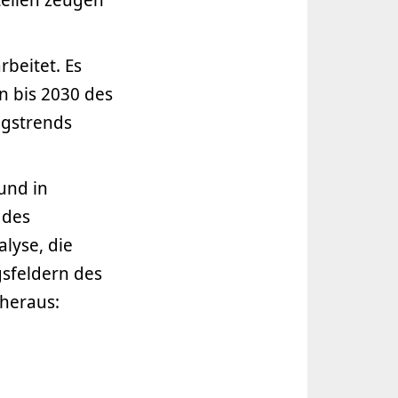
beitet. Es
n bis 2030 des
ngstrends
und in
 des
lyse, die
sfeldern des
heraus: