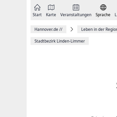
Zum
Seite
Inhalt
als
springen
E-
Zur
Mail
Start
Karte
Veranstaltungen
Sprache
L
Hauptnavigation
versenden
springen
Auf
Facebook
Hannover.de
//
Leben in der Regi
teilen
Auf
X
Stadtbezirk Linden-Limmer
teilen
Seitenlink
Kopieren
Seite
Drucken