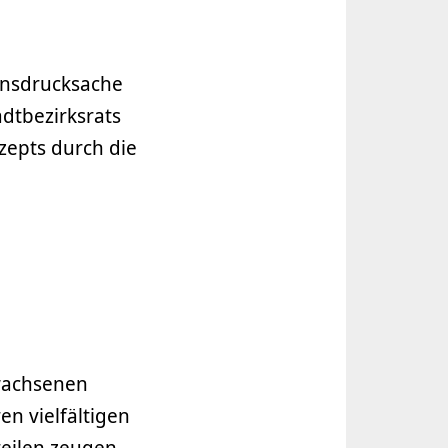
onsdrucksache
dtbezirksrats
zepts durch die
ewachsenen
en vielfältigen
teilen zeugen