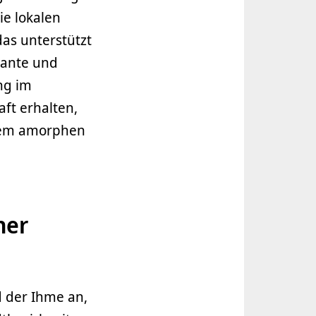
ie lokalen
das unterstützt
kante und
ng im
ft erhalten,
nem amorphen
her
d der Ihme an,