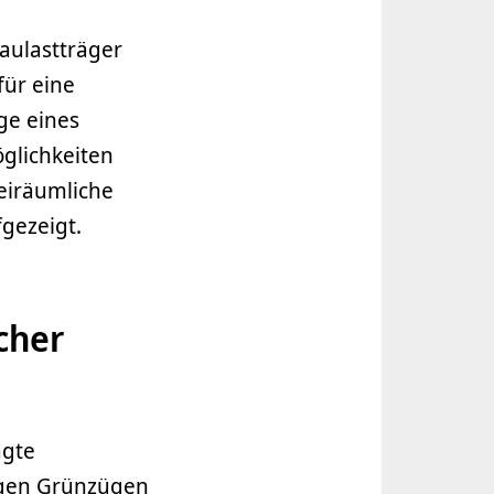
aulastträger
für eine
ge eines
glichkeiten
eiräumliche
gezeigt.
cher
ägte
figen Grünzügen