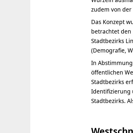
zudem von der 
Das Konzept wu
betrachtet den
Stadtbezirks L
(Demografie, Wi
In Abstimmung 
öffentlichen W
Stadtbezirks er
Identifizierun
Stadtbezirks. Al
Westschn