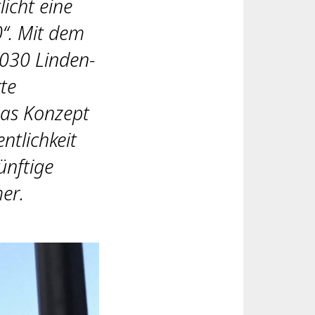
icht eine
0“. Mit dem
2030 Linden-
te
Das Konzept
ntlichkeit
ünftige
er.