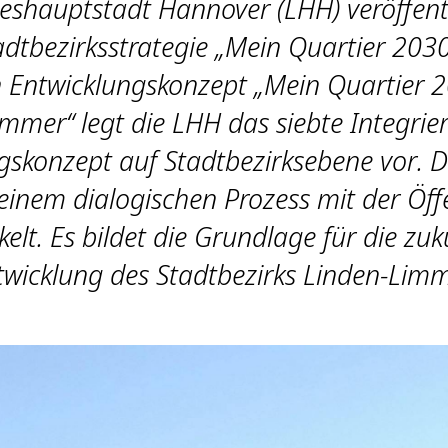
eshauptstadt Hannover (LHH) veröffentl
adtbezirksstrategie „Mein Quartier 203
n Entwicklungskonzept „Mein Quartier 
immer“ legt die LHH das siebte Integrier
gskonzept auf Stadtbezirksebene vor. 
einem dialogischen Prozess mit der Öffe
kelt. Es bildet die Grundlage für die zuk
twicklung des Stadtbezirks Linden-Limm