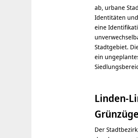
ab, urbane Stad
Identitäten und
eine Identifika
unverwechselba
Stadtgebiet. D
ein ungeplant
Siedlungsbereic
Linden-L
Grünzüg
Der Stadtbezirk