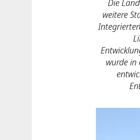
Die Land
weitere St
Integrierte
L
Entwicklun
wurde in 
entwic
En