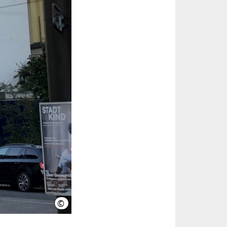
©
LHH