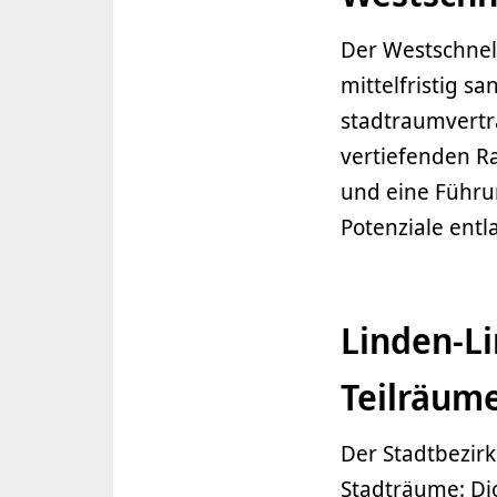
Der Westschnel
mittelfristig s
stadtraumvertr
vertiefenden R
und eine Führu
Potenziale ent
Linden-Li
Teilräum
Der Stadtbezirk
Stadträume: Di