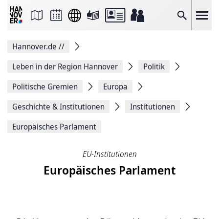
Seite
als
E-
Suche
Mail
versenden
Auf
Hannover.de
//
Facebook
teilen
Auf
Leben in der Region Hannover
Politik
X
teilen
Politische Gremien
Europa
Seitenlink
Kopieren
Geschichte & Institutionen
Institutionen
Seite
Drucken
Europäisches Parlament
EU-Institutionen
Europäisches Parlament