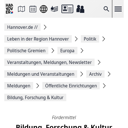
Seite
als
E-
Suche
Mail
versenden
Auf
Hannover.de
//
Facebook
teilen
Auf
Leben in der Region Hannover
Politik
X
teilen
Politische Gremien
Europa
Seitenlink
Kopieren
Veranstaltungen, Meldungen, Newsletter
Seite
Drucken
Meldungen und Veranstaltungen
Archiv
Meldungen
Öffentliche Einrichtungen
Bildung, Forschung & Kultur
Fördermittel
Bildung, Forschung & Kultur