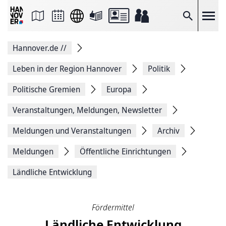
Seite
als
E-
Suche
Mail
versenden
Auf
Hannover.de
//
Facebook
teilen
Auf
Leben in der Region Hannover
Politik
X
teilen
Politische Gremien
Europa
Seitenlink
Kopieren
Veranstaltungen, Meldungen, Newsletter
Seite
Drucken
Meldungen und Veranstaltungen
Archiv
Meldungen
Öffentliche Einrichtungen
Ländliche Entwicklung
Fördermittel
Ländliche Entwicklung