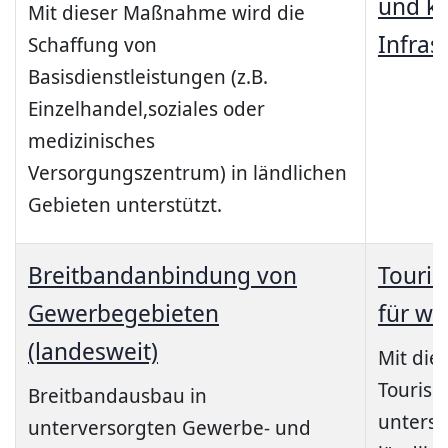
und kl
Mit dieser Maßnahme wird die
Infras
Schaffung von
Basisdienstleistungen (z.B.
Einzelhandel,soziales oder
medizinisches
Versorgungszentrum) in ländlichen
Gebieten unterstützt.
Breitbandanbindung von
Touris
Gewerbegebieten
für w
(landesweit)
Mit die
Tourism
Breitbandausbau in
unterstü
unterversorgten Gewerbe- und