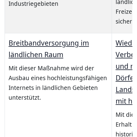
ländlic
Industriegebieten
Freizei
sichern
Breitbandversorgung im
Wiede
ländlichen Raum
Verbes
und na
Mit dieser Maßnahme wird der
Dörfer
Ausbau eines hochleistungsfähigen
Internets in ländlichen Gebieten
Lands
unterstützt.
mit h
Mit di
Erhalt 
histori