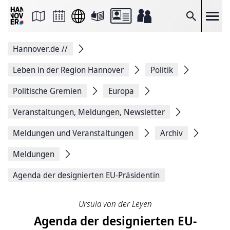
Seite
als
E-
Suche
Mail
versenden
Auf
Hannover.de
//
Facebook
teilen
Auf
Leben in der Region Hannover
Politik
X
teilen
Politische Gremien
Europa
Seitenlink
Kopieren
Veranstaltungen, Meldungen, Newsletter
Seite
Drucken
Meldungen und Veranstaltungen
Archiv
Meldungen
Agenda der designierten EU-Präsidentin
Ursula von der Leyen
Agenda der designierten EU-