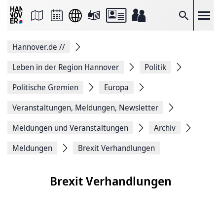
Seite
als
E-
Suche
Mail
versenden
Auf
Hannover.de
//
Facebook
teilen
Auf
Leben in der Region Hannover
Politik
X
teilen
Politische Gremien
Europa
Seitenlink
Kopieren
Veranstaltungen, Meldungen, Newsletter
Seite
Drucken
Meldungen und Veranstaltungen
Archiv
Meldungen
Brexit Verhandlungen
Brexit Verhandlungen