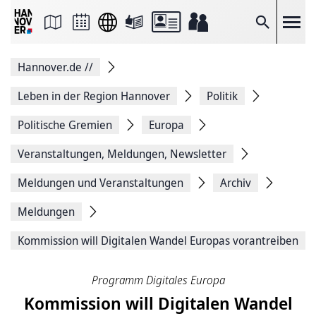
Seite
als
E-
Suche
Mail
versenden
Auf
Hannover.de
//
Facebook
teilen
Auf
Leben in der Region Hannover
Politik
X
teilen
Politische Gremien
Europa
Seitenlink
Kopieren
Veranstaltungen, Meldungen, Newsletter
Seite
Drucken
Meldungen und Veranstaltungen
Archiv
Meldungen
Kommission will Digitalen Wandel Europas vorantreiben
Programm Digitales Europa
Kommission will Digitalen Wandel