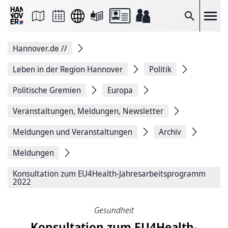
Seite
als
E-
Suche
Mail
versenden
Auf
Hannover.de
//
Facebook
teilen
Auf
Leben in der Region Hannover
Politik
X
teilen
Politische Gremien
Europa
Seitenlink
Kopieren
Veranstaltungen, Meldungen, Newsletter
Seite
Drucken
Meldungen und Veranstaltungen
Archiv
Meldungen
Konsultation zum EU4Health-Jahresarbeitsprogramm
2022
Gesundheit
Konsultation zum EU4Health-