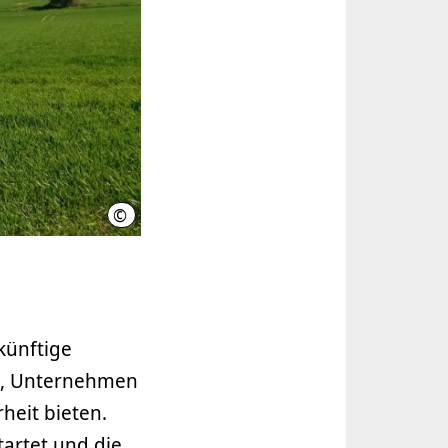
©
A. Lehmann / Region Hannover
künftige
en, Unternehmen
heit bieten.
tartet und die