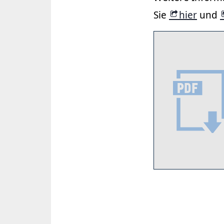
Sie
hier
und