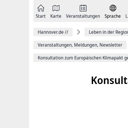
Zum
Seite
Inhalt
als
springen
E-
Zur
Mail
Start
Karte
Veranstaltungen
Sprache
L
Hauptnavigation
versenden
springen
Auf
Facebook
Hannover.de
//
Leben in der Regi
teilen
Auf
X
Veranstaltungen, Meldungen, Newsletter
teilen
Seitenlink
Konsultation zum Europäischen Klimapakt g
Kopieren
Seite
Drucken
Konsult