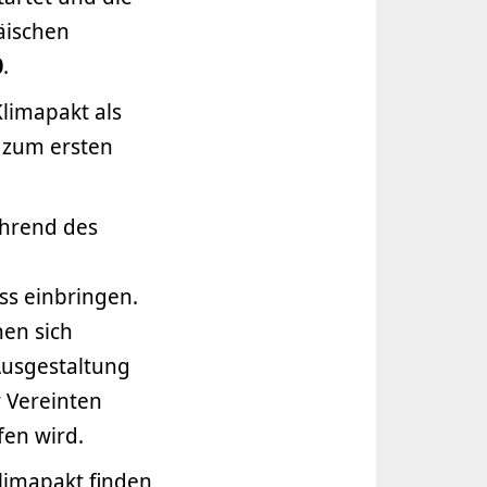
äischen
0
.
limapakt als
0 zum ersten
ährend des
ss einbringen.
nen sich
Ausgestaltung
r Vereinten
en wird.
limapakt finden