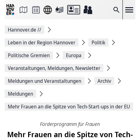
Seite
als
E-
Suche
Mail
versenden
Auf
Hannover.de
//
Facebook
teilen
Auf
Leben in der Region Hannover
Politik
X
teilen
Politische Gremien
Europa
Seitenlink
Kopieren
Veranstaltungen, Meldungen, Newsletter
Seite
Drucken
Meldungen und Veranstaltungen
Archiv
Meldungen
Mehr Frauen an die Spitze von Tech-Start-ups in der EU
Förderprogramm für Frauen
Mehr Frauen an die Spitze von Tech-