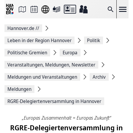
Seite
als
E-
Suche
Mail
versenden
Auf
Hannover.de
//
Facebook
teilen
Auf
Leben in der Region Hannover
Politik
X
teilen
Politische Gremien
Europa
Seitenlink
Kopieren
Veranstaltungen, Meldungen, Newsletter
Seite
Drucken
Meldungen und Veranstaltungen
Archiv
Meldungen
RGRE-Delegiertenversammlung in Hannover
„Europas Zusammenhalt = Europas Zukunft“
RGRE-Delegiertenversammlung in