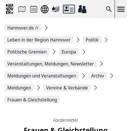
Seite
als
E-
Suche
Mail
versenden
Auf
Hannover.de
//
Facebook
teilen
Auf
Leben in der Region Hannover
Politik
X
teilen
Politische Gremien
Europa
Seitenlink
Kopieren
Veranstaltungen, Meldungen, Newsletter
Seite
Drucken
Meldungen und Veranstaltungen
Archiv
Meldungen
Vereine & Verbände
Frauen & Gleichstellung
Fördermittel
Frauen & Gleichstellung