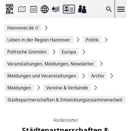
Seite
als
E-
Suche
Mail
versenden
Auf
Hannover.de
//
Facebook
teilen
Auf
Leben in der Region Hannover
Politik
X
teilen
Politische Gremien
Europa
Seitenlink
Kopieren
Veranstaltungen, Meldungen, Newsletter
Seite
Drucken
Meldungen und Veranstaltungen
Archiv
Meldungen
Vereine & Verbände
Städtepartnerschaften & Entwicklungszusammenarbeit
Fördermittel
Städtepartnerschaften &