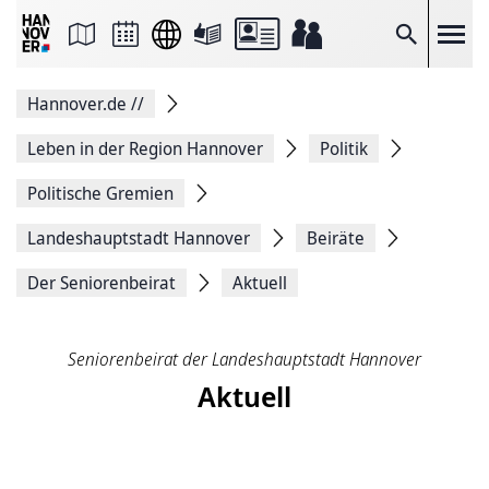
Seite
als
E-
Suche
Mail
versenden
Auf
Hannover.de
//
Facebook
teilen
Auf
Leben in der Region Hannover
Politik
X
teilen
Politische Gremien
Seitenlink
Kopieren
Landeshauptstadt Hannover
Beiräte
Seite
Drucken
Der Seniorenbeirat
Aktuell
Seniorenbeirat der Landeshauptstadt Hannover
Aktuell