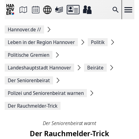
Seite
als
E-
Suche
Mail
versenden
Auf
Hannover.de
//
Facebook
teilen
Auf
Leben in der Region Hannover
Politik
X
teilen
Politische Gremien
Seitenlink
Kopieren
Landeshauptstadt Hannover
Beiräte
Seite
Drucken
Der Seniorenbeirat
Polizei und Seniorenbeirat warnen
Der Rauchmelder-Trick
Der Seniorenbeirat warnt
Der Rauchmelder-Trick