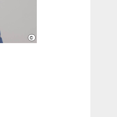
©
Sven Brauers