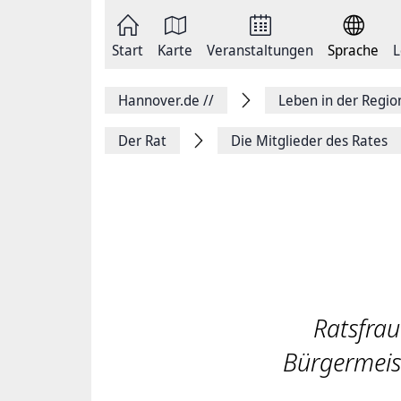
Zum
Seite
Inhalt
als
springen
E-
Zur
Mail
Start
Karte
Veranstaltungen
Sprache
L
Hauptnavigation
versenden
springen
Auf
Facebook
Hannover.de
//
Leben in der Regi
teilen
Auf
X
Der Rat
Die Mitglieder des Rates
teilen
Seitenlink
Kopieren
Seite
Drucken
Ratsfrau
Bürgermeis