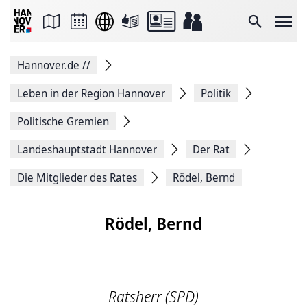
Seite
als
E-
Suche
Mail
versenden
Auf
Hannover.de
//
Facebook
teilen
Auf
Leben in der Region Hannover
Politik
X
teilen
Politische Gremien
Seitenlink
Kopieren
Landeshauptstadt Hannover
Der Rat
Seite
Drucken
Die Mitglieder des Rates
Rödel, Bernd
Rödel, Bernd
Ratsherr (SPD)