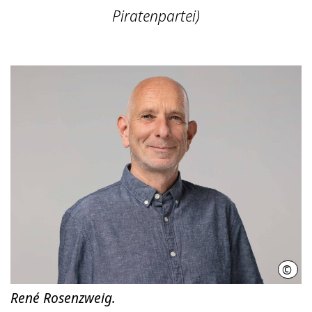
Piratenpartei)
©
Sven
René Rosenzweig.