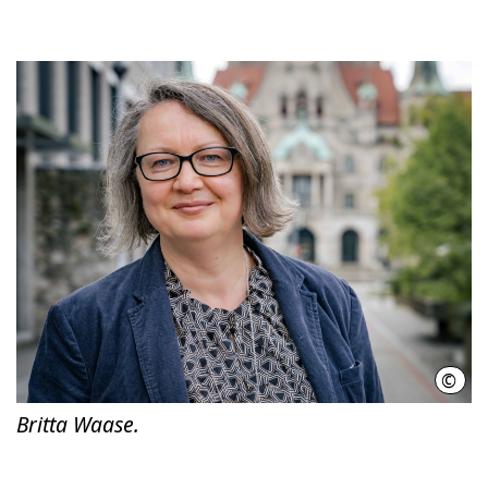
©
CDU-
Britta Waase.