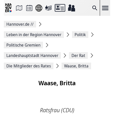
Seite
als
E-
Suche
Mail
versenden
Auf
Hannover.de
//
Facebook
teilen
Auf
Leben in der Region Hannover
Politik
X
teilen
Politische Gremien
Seitenlink
Kopieren
Landeshauptstadt Hannover
Der Rat
Seite
Drucken
Die Mitglieder des Rates
Waase, Britta
Waase, Britta
Ratsfrau (CDU)