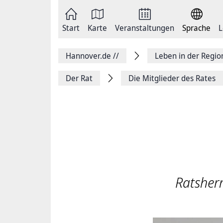
Zum
Seite
Inhalt
als
springen
E-
Zur
Mail
Start
Karte
Veranstaltungen
Sprache
L
Hauptnavigation
versenden
springen
Auf
Facebook
Hannover.de
//
Leben in der Regi
teilen
Auf
X
Der Rat
Die Mitglieder des Rates
teilen
Seitenlink
Kopieren
Seite
Drucken
Ratsherr