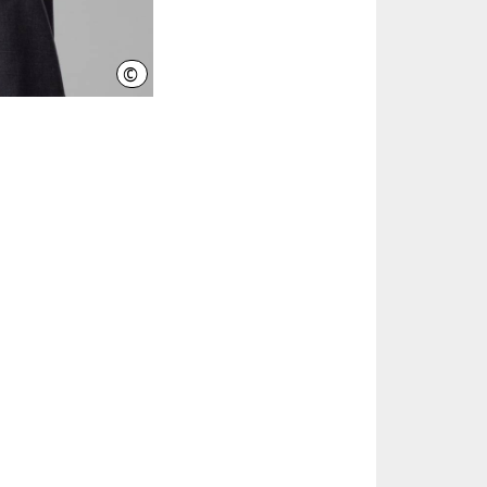
©
Sven Brauers