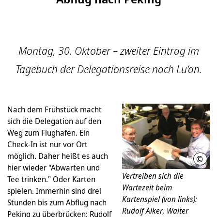
Montag, 30. Oktober – zweiter Eintrag im
Tagebuch der Delegationsreise nach Lu‘an.
Nach dem Frühstück macht
sich die Delegation auf den
Weg zum Flughafen. Ein
Check-In ist nur vor Ort
möglich. Daher heißt es auch
©
Regi
hier wieder "Abwarten und
Vertreiben sich die
Tee trinken." Oder Karten
Wartezeit beim
spielen. Immerhin sind drei
Kartenspiel (von links):
Stunden bis zum Abflug nach
Rudolf Alker, Walter
Peking zu überbrücken: Rudolf