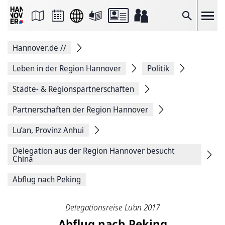
Seite
als
E-
Suche
Mail
versenden
Auf
Hannover.de
//
Facebook
teilen
Auf
Leben in der Region Hannover
Politik
X
teilen
Städte- & Regionspartnerschaften
Seitenlink
Kopieren
Partnerschaften der Region Hannover
Seite
Drucken
Lu’an, Provinz Anhui
Delegation aus der Region Hannover besucht
China
Abflug nach Peking
Delegationsreise Lu‘an 2017
Abflug nach Peking