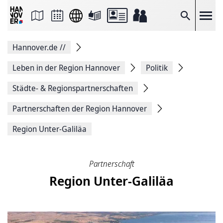
Seite
als
E-
Suche
Mail
versenden
Auf
Hannover.de
//
Facebook
teilen
Auf
Leben in der Region Hannover
Politik
X
teilen
Städte- & Regionspartnerschaften
Seitenlink
Kopieren
Partnerschaften der Region Hannover
Seite
Drucken
Region Unter-Galiläa
Partnerschaft
Region Unter-Galiläa