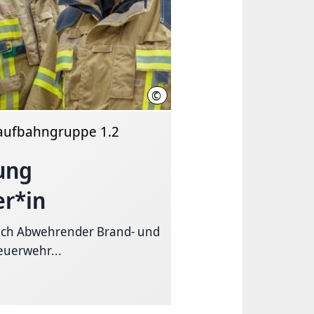
©
Feuerwehr Hannover
Laufbahngruppe 1.2
ung
r*in
eich Abwehrender Brand- und
euerwehr...