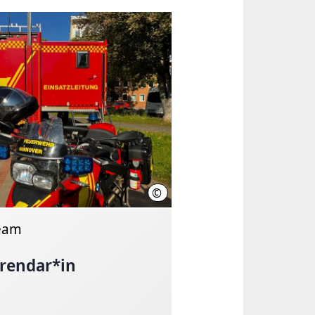
©
Feuerwehr Hannover
eam
rendar*in