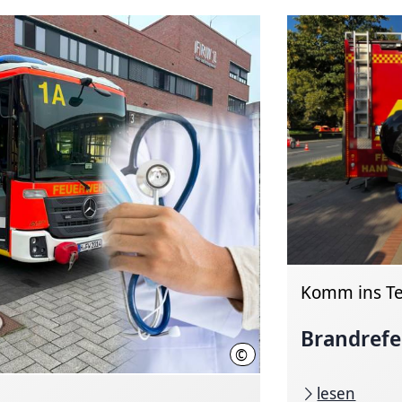
Komm ins T
Brandrefe
©
Feuerwehr Hannover
lesen