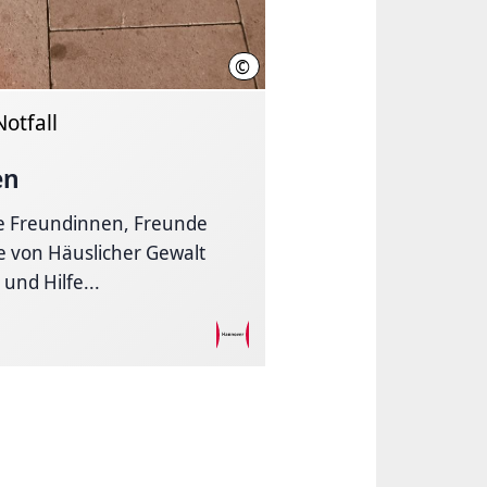
©
pixabay.com (Foto: your-schantz.de)
otfall
en
re Freundinnen, Freunde
 von Häuslicher Gewalt
 und Hilfe...