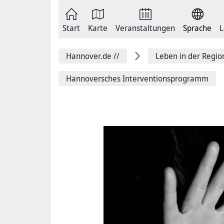
Zum
Seite
Inhalt
als
springen
E-
Zur
Mail
Start
Karte
Veranstaltungen
Sprache
L
Hauptnavigation
versenden
springen
Auf
Facebook
Hannover.de
//
Leben in der Regi
teilen
Auf
X
Hannoversches Interventionsprogramm
teilen
Seitenlink
Kopieren
Seite
Drucken