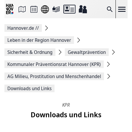
Seite
als
E-
Suche
Mail
versenden
Auf
Hannover.de
//
Facebook
teilen
Auf
Leben in der Region Hannover
X
teilen
Sicherheit & Ordnung
Gewaltprävention
Seitenlink
Kopieren
Kommunaler Präventionsrat Hannover (KPR)
Seite
Drucken
AG Milieu, Prostitution und Menschenhandel
Downloads und Links
KPR
Downloads und Links