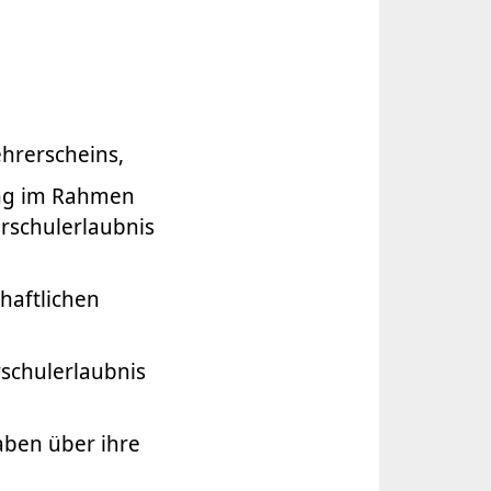
ehrerscheins,
ang im Rahmen
rschulerlaubnis
haftlichen
rschulerlaubnis
aben über ihre