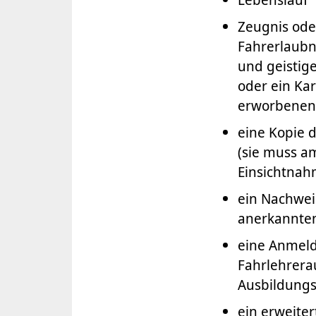
Zeugnis ode
Fahrerlaubn
und geistig
oder ein Ka
erworbenen F
eine Kopie 
(sie muss am
Einsichtnah
ein Nachwei
anerkannten
eine Anmeld
Fahrlehrera
Ausbildung
ein erweite