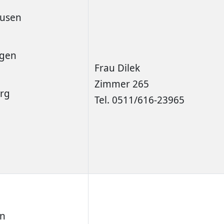
ausen
gen
Frau Dilek
Zimmer 265
rg
Tel. 0511/616-23965
en