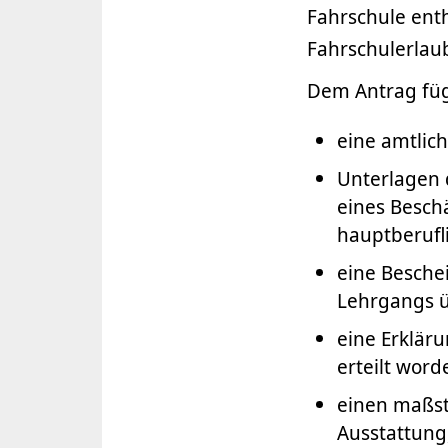
Fahrschule enth
Fahrschulerlaub
Dem Antrag füge
eine amtlich
Unterlagen 
eines Besch
hauptberufli
eine Besche
Lehrgangs ü
eine Erklär
erteilt worde
einen maßst
Ausstattung