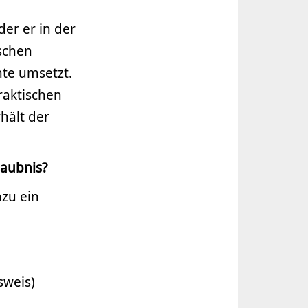
er er in der
schen
nte umsetzt.
raktischen
hält der
laubnis?
azu ein
sweis)