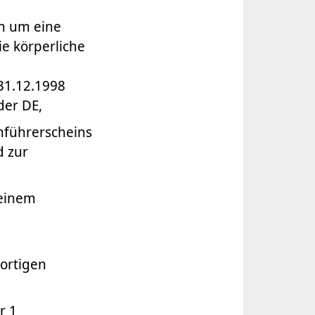
rn um eine
e körperliche
31.12.1998
der DE,
nführerscheins
d zur
 einem
ortigen
r 1