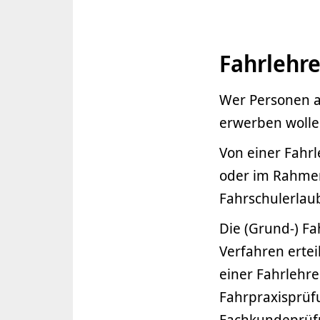
Fahrlehre
Wer Personen a
erwerben wollen
Von einer Fahr
oder im Rahmen
Fahrschulerlau
Die (Grund-) Fa
Verfahren ertei
einer Fahrlehr
Fahrpraxisprüf
Fachkundeprüf