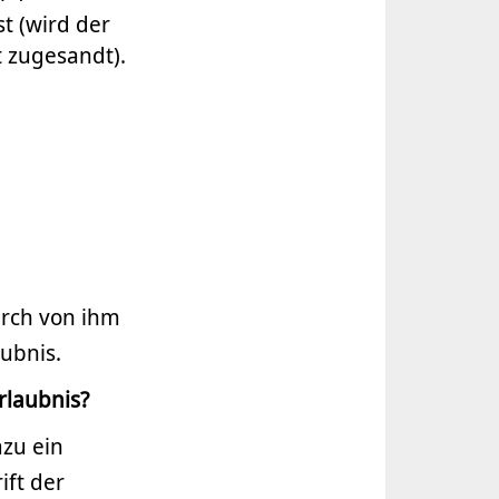
st (wird der
 zugesandt).
urch von ihm
aubnis.
rlaubnis?
azu ein
ift der