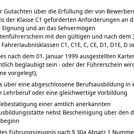
r Gutachten über die Erfüllung der von Bewerbe
is der Klasse C1 geforderten Anforderungen an di
e Eignung und an das Sehvermögen
rtenführerschein mit den gültigen und nach dem 
ahrerlaubnisklassen C1, C1E, C, CE, D1, D1E, D o
des nach dem 01. Januar 1999 ausgestellten Karte
tlich beglaubigt sein - oder der Führerschein wir
me vorgelegt),
s über eine abgeschlossene Berufsausbildung in
 Lehrberuf oder eine gleichwertige Vorbildung
ebestätigung einer amtlich anerkannten
usbildungsstätte nebst Bescheinigung über den d
sbeginn
rtes Führungszeugnis nach § 30a Absatz 1 Numme