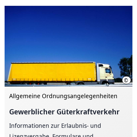
©
Regi
Allgemeine Ordnungsangelegenheiten
Gewerblicher
Güterkraftverkehr
Informationen zur Erlaubnis- und
Lizenzvergabe, Formulare und