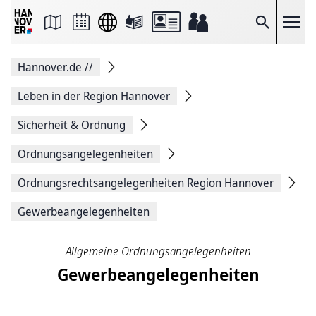
Seite
als
E-
Suche
Mail
versenden
Auf
Hannover.de
//
Facebook
teilen
Auf
Leben in der Region Hannover
X
teilen
Sicherheit & Ordnung
Seitenlink
Kopieren
Ordnungs­angelegenheiten
Seite
Drucken
Ordnungs­rechts­angelegenheiten Region Hannover
Gewerbeangelegenheiten
Allgemeine Ordnungsangelegenheiten
Gewerbeangelegenheiten