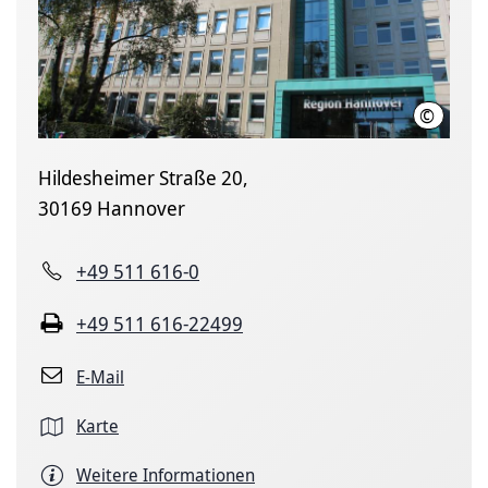
©
Region 
Hildesheimer Straße 20,
30169 Hannover
+49 511 616-0
+49 511 616-22499
E-Mail
Karte
Weitere Informationen