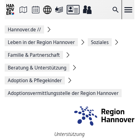
Seite
als
E-
Suche
Mail
versenden
Auf
Hannover.de
//
Facebook
teilen
Auf
Leben in der Region Hannover
Soziales
X
teilen
Familie & Partnerschaft
Seitenlink
Kopieren
Beratung & Unterstützung
Seite
Drucken
Adoption & Pflegekinder
Adoptionsvermittlungs­stelle der Region Hannover
Unterstützung