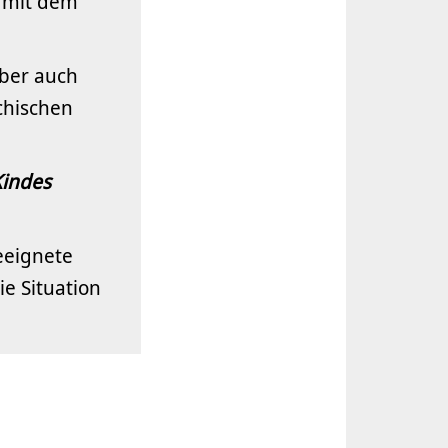
t mit dem
aber auch
chischen
Kindes
geeignete
e Situation