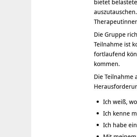
bietet belastet
auszutauschen.
Therapeutinnen 
Die Gruppe rich
Teilnahme ist k
fortlaufend kö
kommen.
Die Teilnahme 
Herausforderun
Ich weiß, w
Ich kenne m
Ich habe ei
Mit meinem 