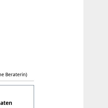
e Beraterin)
naten