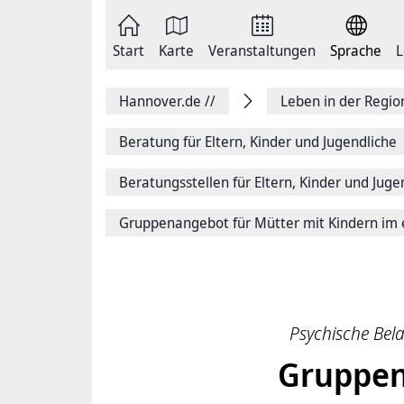
Zum
Seite
Inhalt
als
springen
E-
Zur
Mail
Start
Karte
Veranstaltungen
Sprache
L
Hauptnavigation
versenden
springen
Auf
Facebook
Hannover.de
//
Leben in der Regi
teilen
Auf
X
Beratung für Eltern, Kinder und Jugendliche
teilen
Seitenlink
Beratungsstellen für Eltern, Kinder und Jug
Kopieren
Seite
Drucken
Gruppenangebot für Mütter mit Kindern im 
Psychische Bel
Gruppen