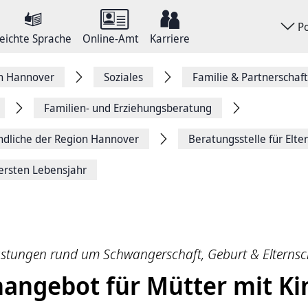
P
eichte Sprache
Online-Amt
Karriere
on Hannover
Soziales
Familie & Partnerschaft
Familien- und Erziehungsberatung
endliche der Region Hannover
Beratungsstelle für Elte
ersten Lebensjahr
astungen rund um Schwangerschaft, Geburt & Elternsc
angebot für Mütter mit Ki