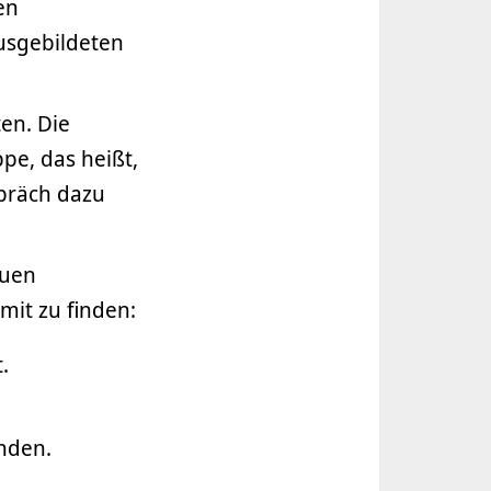
en
usgebildeten
en. Die
pe, das heißt,
präch dazu
euen
it zu finden:
.
nden.