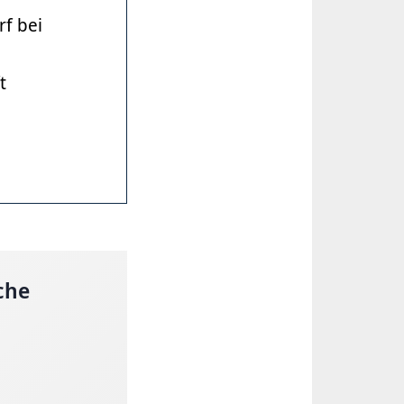
rf bei
t
che