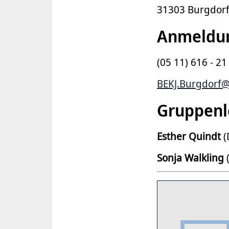
31303 Burgdor
Anmeldu
(05 11) 616 - 21
BEKJ.Burgdorf@
Gruppenl
Esther Quindt
(
Sonja Walkling
(