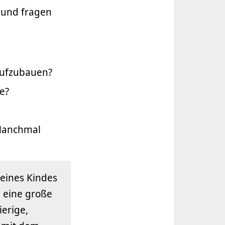
t und fragen
aufzubauen?
e?
Manchmal
eines Kindes
n eine große
erige,