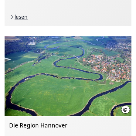
lesen
©
Joch
Die Region Hannover