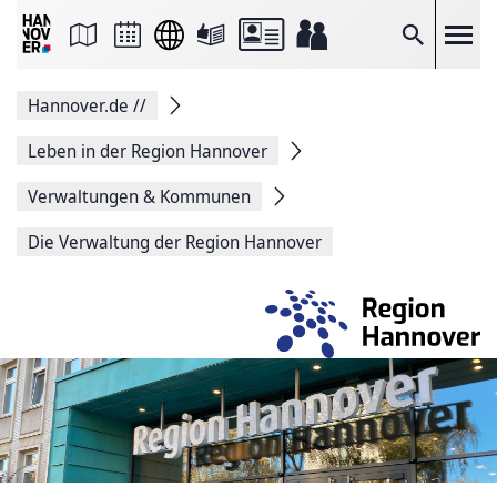
Seite
als
E-
Suche
Mail
versenden
Auf
Hannover.de
//
Facebook
teilen
Auf
Leben in der Region Hannover
X
teilen
Verwaltungen & Kommunen
Seitenlink
Kopieren
Die Verwaltung der Region Hannover
Seite
Drucken