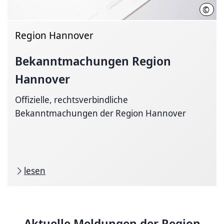
©
Sawa
Region Hannover
Bekanntmachungen
Region
Hannover
Offizielle, rechtsverbindliche
Bekanntmachungen der Region Hannover
lesen
Aktuelle Meldungen der Region