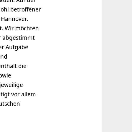
ohl betroffener
n Hannover.
t. Wir möchten
er abgestimmt
der Aufgabe
und
nthält die
owie
jeweilige
igt vor allem
eutschen