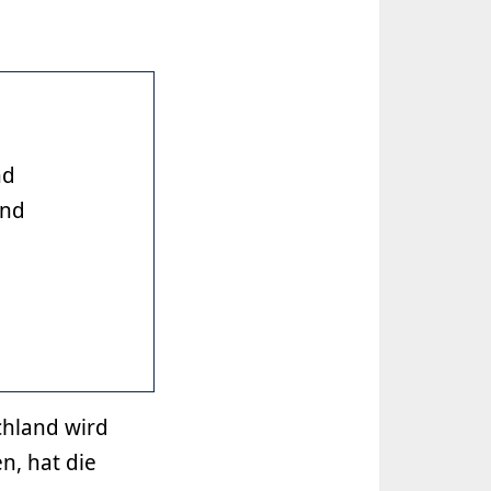
nd
and
chland wird
n, hat die