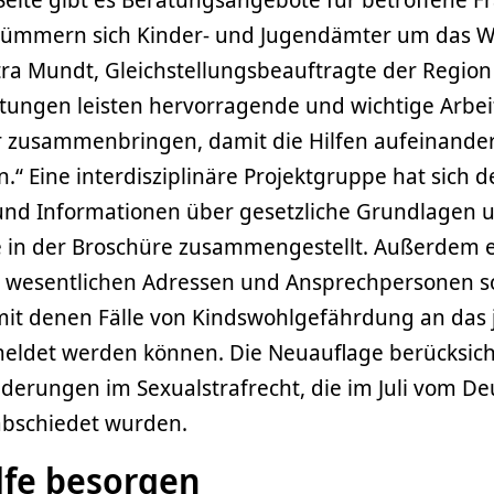
kümmern sich Kinder- und Jugendämter um das W
tra Mundt, Gleichstellungsbeauftragte der Regio
htungen leisten hervorragende und wichtige Arbei
er zusammenbringen, damit die Hilfen aufeinand
.“ Eine interdisziplinäre Projektgruppe hat sich 
d Informationen über gesetzliche Grundlagen 
e in der Broschüre zusammengestellt. Außerdem e
lle wesentlichen Adressen und Ansprechpersonen s
it denen Fälle von Kindswohlgefährdung an das 
ldet werden können. Die Neuauflage berücksicht
derungen im Sexualstrafrecht, die im Juli vom D
bschiedet wurden.
lfe besorgen