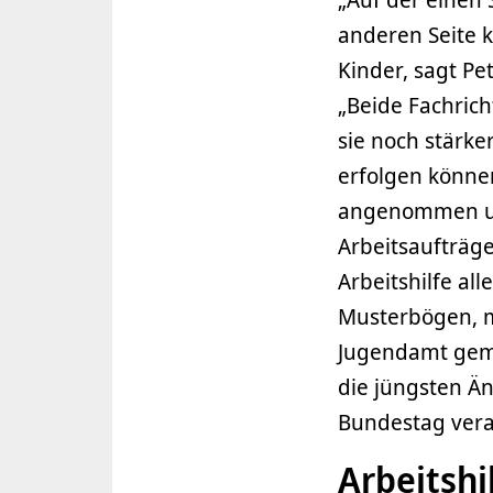
anderen Seite 
Kinder, sagt Pe
„Beide Fachric
sie noch stärk
erfolgen können
angenommen un
Arbeitsaufträg
Arbeitshilfe a
Musterbögen, m
Jugendamt geme
die jüngsten Än
Bundestag vera
Arbeitshi