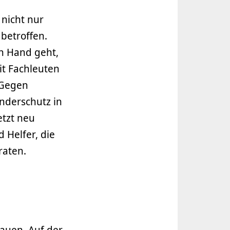
nicht nur
betroffen.
n Hand geht,
t Fachleuten
„Gegen
inderschutz in
etzt neu
 Helfer, die
raten.
rauen. Auf der