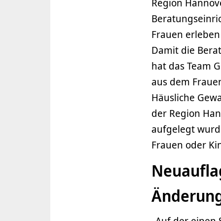
Region Hannove
Beratungseinri
Frauen erleben 
Damit die Bera
hat das Team G
aus dem Frauen-
Häusliche Gewal
der Region Hann
aufgelegt wurde
Frauen oder Ki
Neuauflag
Änderung
„Auf der einen 