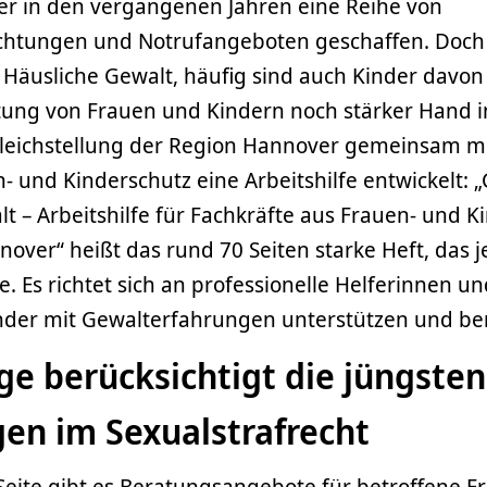
r in den vergangenen Jahren eine Reihe von
chtungen und Notrufangeboten geschaffen. Doch 
Häusliche Gewalt, häufig sind auch Kinder davon 
tung von Frauen und Kindern noch stärker Hand i
leichstellung der Region Hannover gemeinsam mi
 und Kinderschutz eine Arbeitshilfe entwickelt: 
t – Arbeitshilfe für Fachkräfte aus Frauen- und K
over“ heißt das rund 70 Seiten starke Heft, das j
. Es richtet sich an professionelle Helferinnen und
nder mit Gewalterfahrungen unterstützen und be
e berücksichtigt die jüngsten
en im Sexualstrafrecht
Seite gibt es Beratungsangebote für betroffene F