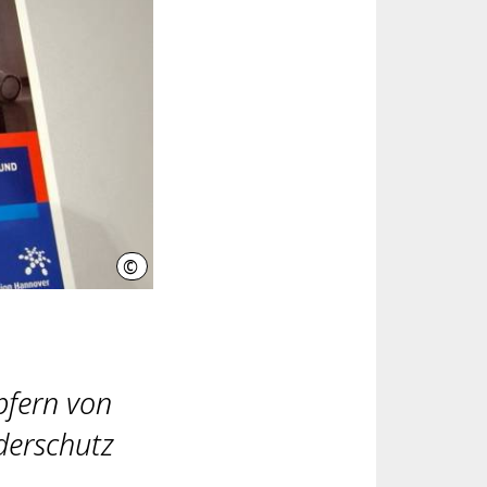
©
Region Hannover
Opfern von
derschutz