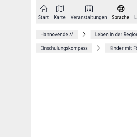
Zum
Seite
Inhalt
als
springen
E-
Zur
Mail
Start
Karte
Veranstaltungen
Sprache
L
Hauptnavigation
versenden
springen
Auf
Facebook
Hannover.de
//
Leben in der Regi
teilen
Auf
X
Einschulungskompass
Kinder mit F
teilen
Seitenlink
Kopieren
Seite
Drucken