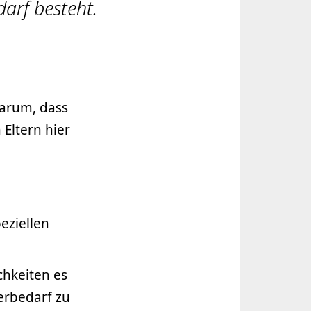
arf besteht.
darum, dass
Eltern hier
eziellen
chkeiten es
erbedarf zu