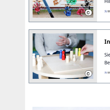
Hi
©
Region Hannov
I
Si
Be
©
Stefan Heinze