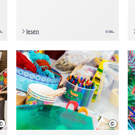
lesen
©
©
Region Hannover, Mahjoub
Region Han