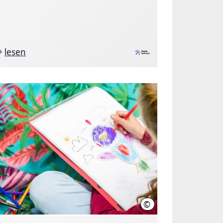
lesen
©
nover, Schiermann
Region Hannover, Schierm