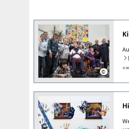
K
Au
©
Christian Stah
Hi
We