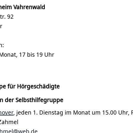
theim Vahrenwald
r. 92
r
n:
Monat, 17 bis 19 Uhr
ppe für Hörgeschädigte
n der Selbsthilfegruppe
nover
, jeden 1. Dienstag im Monat um 15.00 Uhr,
 Zahmel
zahmel@web.de