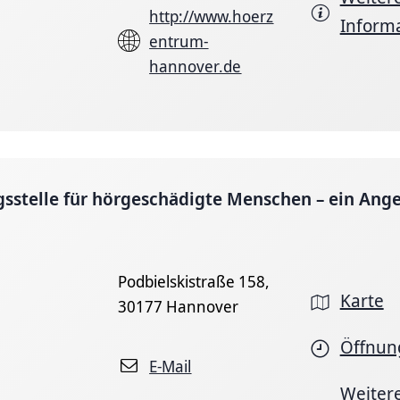
http://www.hoerz
Inform
entrum-
hannover.de
sstelle für hörgeschädigte Menschen – ein Ang
Podbielskistraße 158,
Karte
30177 Hannover
Öffnun
E-Mail
Weiter