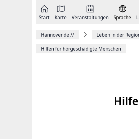
Zum
Seite
Inhalt
als
springen
E-
Zur
Mail
Start
Karte
Veranstaltungen
Sprache
L
Hauptnavigation
versenden
springen
Auf
Facebook
Hannover.de
//
Leben in der Regi
teilen
Auf
X
Hilfen für hörgeschädigte Menschen
teilen
Seitenlink
Kopieren
Seite
Drucken
Hilf