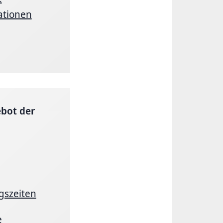
ationen
ebot der
gszeiten
e