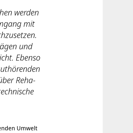
chen werden
Umgang mit
hzusetzen.
trägen und
icht. Ebenso
 guthörenden
über Reha-
echnische
örenden Umwelt