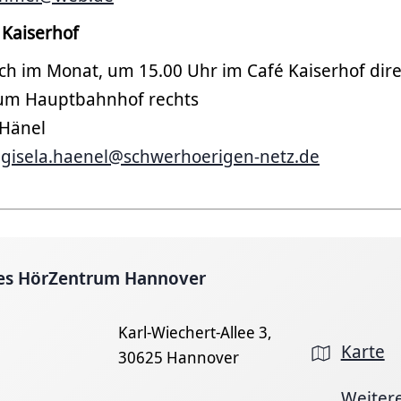
 Kaiserhof
och im Monat, um 15.00 Uhr im Café Kaiserhof di
um Hauptbahnhof rechts
 Hänel
:
gisela.haenel@schwerhoerigen-netz.de
es HörZentrum Hannover
Karl-Wiechert-Allee 3,
Karte
30625 Hannover
Weiter