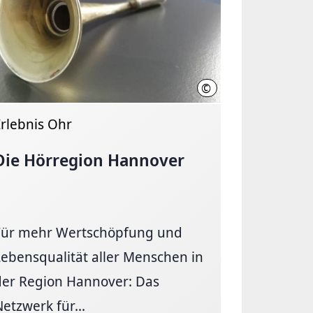
©
over, Kirsch
Region Hannover / A. Leh
Erlebnis Ohr
Die Hörregion Hannover
Für mehr Wertschöpfung und
Lebensqualität aller Menschen in
der Region Hannover: Das
etzwerk für...