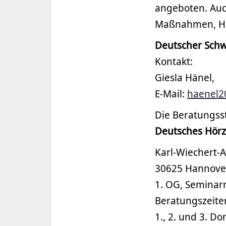
angeboten. Auc
Maßnahmen, Hör
Deutscher Schw
Kontakt:
Giesla Hänel,
E-Mail:
haenel2
Die Beratungss
Deutsches Hör
Karl-Wiechert-A
30625 Hannove
1. OG, Semina
Beratungszeite
1., 2. und 3. D