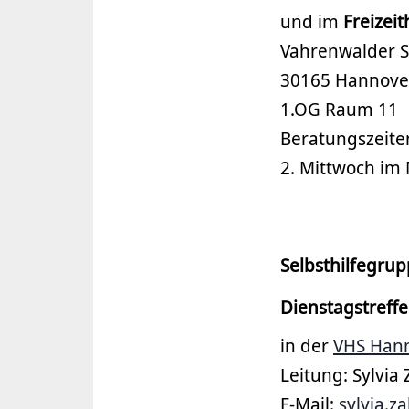
und im
Freizei
Vahrenwalder St
30165 Hannove
1.OG Raum 11
Beratungszeite
2. Mittwoch im 
Selbsthilfegru
Dienstagstreffe
in der
VHS Han
Leitung: Sylvia
E-Mail:
sylvia.