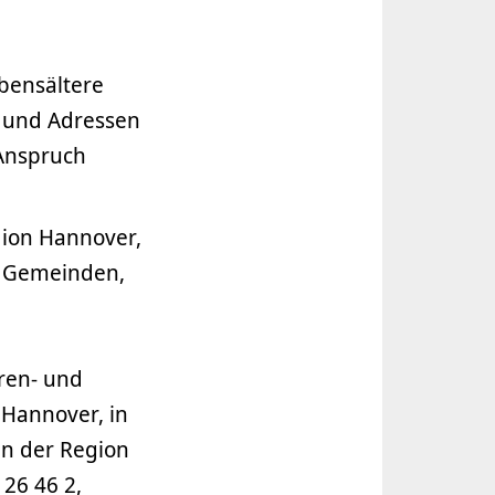
bensältere
 und Adressen
 Anspruch
gion Hannover,
d Gemeinden,
oren- und
Hannover, in
n der Region
26 46 2,