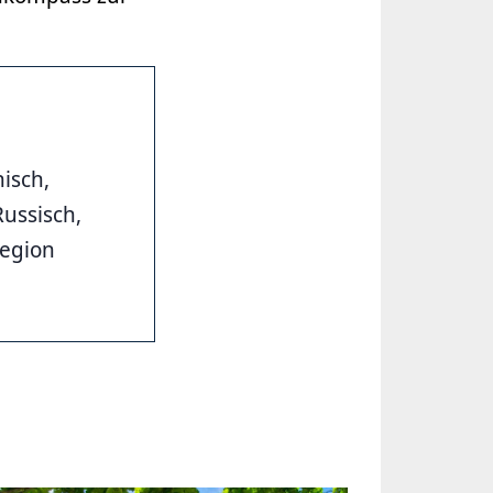
isch,
Russisch,
Region