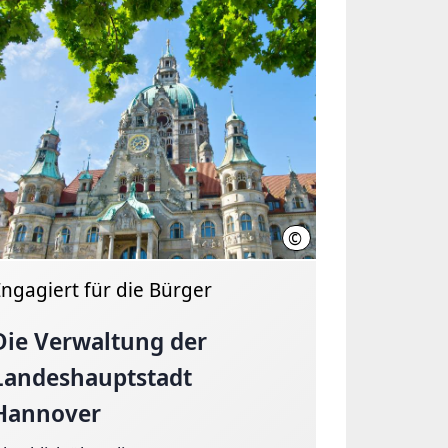
©
over, Kirsch
LHH
Engagiert für die Bürger
Die Verwaltung der
Landeshauptstadt
Hannover