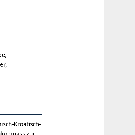
ge,
er,
isch-Kroatisch-
enkompass zur