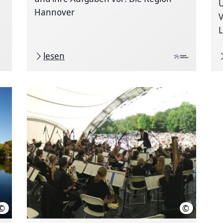
Ü
Hannover
V
lesen
©
©
C.Wyrwa
Roland & Je