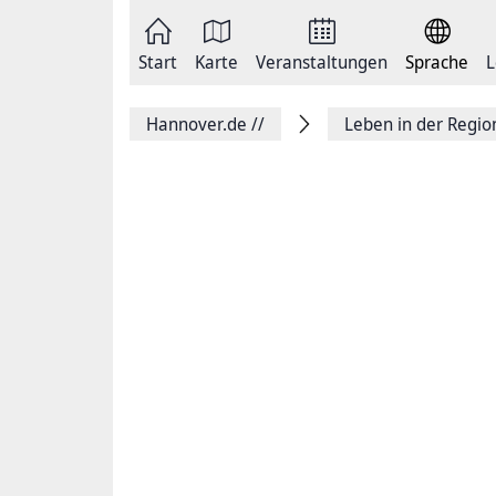
Zum
Seite
Inhalt
als
springen
E-
Zur
Mail
Start
Karte
Veranstaltungen
Sprache
L
Hauptnavigation
versenden
springen
Auf
Facebook
Hannover.de
//
Leben in der Regi
teilen
Auf
X
teilen
Seitenlink
Kopieren
Seite
Drucken