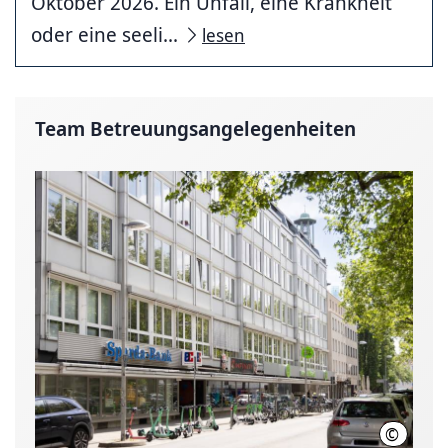
Oktober 2026. Ein Unfall, eine Krankheit
oder eine seeli...
lesen
Team Betreuungsangelegenheiten
©
Region H