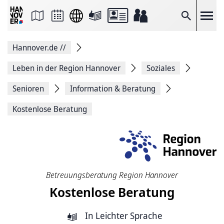
Seite
als
E-
Suche
Mail
versenden
Auf
Hannover.de
//
Facebook
teilen
Auf
Leben in der Region Hannover
Soziales
X
teilen
Senioren
Information & Beratung
Seitenlink
Kopieren
Kostenlose Beratung
Seite
Drucken
Betreuungsberatung Region Hannover
Kostenlose Beratung
In Leichter Sprache