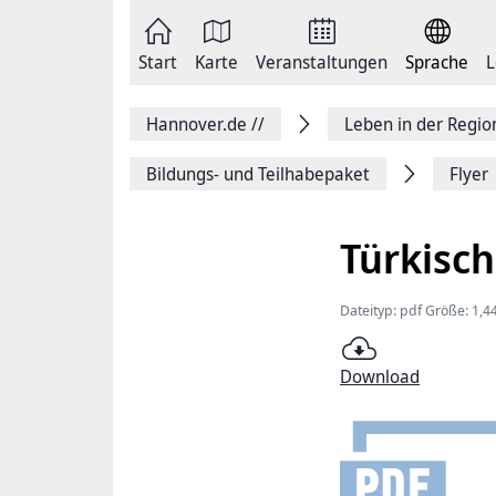
Zum
Seite
Inhalt
als
springen
E-
Zur
Mail
Start
Karte
Veranstaltungen
Sprache
L
Hauptnavigation
versenden
springen
Auf
Facebook
Hannover.de
//
Leben in der Regi
teilen
Auf
X
Bildungs- und Teilhabepaket
Flyer
teilen
Seitenlink
Kopieren
Türkisc
Seite
Drucken
Dateityp: pdf Größe: 1,
Download