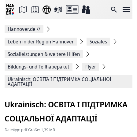
Seite
als
E-
Suche
Mail
versenden
Auf
Hannover.de
//
Facebook
teilen
Auf
Leben in der Region Hannover
Soziales
X
teilen
Sozialleistungen & weitere Hilfen
Seitenlink
Kopieren
Bildungs- und Teilhabepaket
Flyer
Seite
Drucken
Ukrainisch: ОСВІТА І ПІДТРИМКА СОЦІАЛЬНОЇ
АДАПТАЦІЇ
Ukrainisch: ОСВІТА І ПІДТРИМКА
СОЦІАЛЬНОЇ АДАПТАЦІЇ
Dateityp: pdf Größe: 1,39 MB