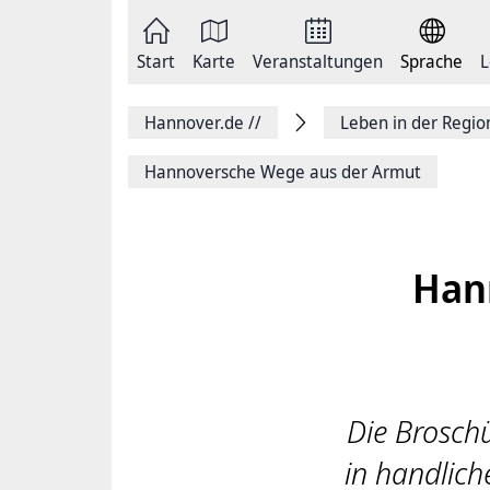
Zum
Seite
Inhalt
als
springen
E-
Zur
Mail
Start
Karte
Veranstaltungen
Sprache
L
Hauptnavigation
versenden
springen
Auf
Facebook
Hannover.de
//
Leben in der Regi
teilen
Auf
X
Hannoversche Wege aus der Armut
teilen
Seitenlink
Kopieren
Seite
Drucken
Han
Die Brosch
in handlic