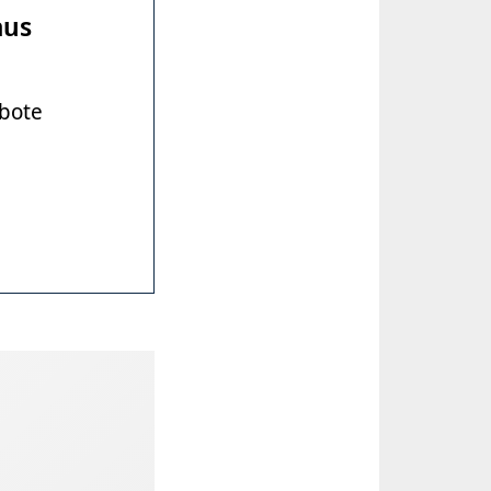
aus
ebote