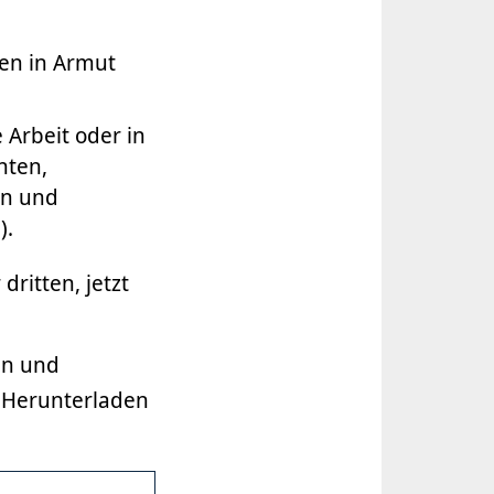
en in Armut
Arbeit oder in
nten,
en und
).
ritten, jetzt
en und
m Herunterladen