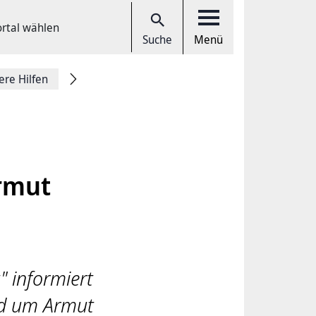
ortal wählen
Suche
Menü
ere Hilfen
rmut
 informiert
nd um Armut