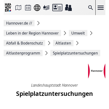
Seite
als
E-
Suche
Mail
versenden
Auf
Hannover.de
//
Facebook
teilen
Auf
Leben in der Region Hannover
Umwelt
X
teilen
Abfall & Bodenschutz
Altlasten
Seitenlink
Kopieren
Altlastenprogramm
Spiel­platz­unter­suchungen
Seite
Drucken
Landeshauptstadt Hannover
Spiel­platz­unter­suchungen