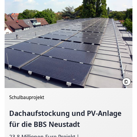
©
M. G
Schulbauprojekt
Dachaufstockung und PV-Anlage
für die BBS Neustadt
23,8-Millionen-Euro-Projekt |