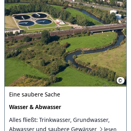
©
Land
Eine saubere Sache
Wasser & Abwasser
Alles fließt: Trinkwasser, Grundwasser,
Abwasser und saubere Gewässer
lesen