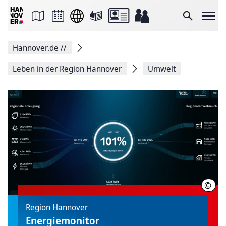
Seite
als
E-
Suche
Mail
versenden
Auf
Hannover.de
//
Facebook
teilen
Auf
Leben in der Region Hannover
Umwelt
X
teilen
Seitenlink
Kopieren
Seite
Drucken
©
RH
Region Hannover
Energiemonitor