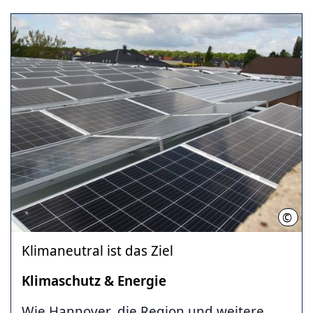
©
Regi
Klimaneutral ist das Ziel
Klimaschutz & Energie
Wie Hannover, die Region und weitere