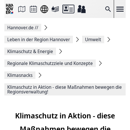
Seite
als
E-
Suche
Mail
versenden
Auf
Hannover.de
//
Facebook
teilen
Auf
Leben in der Region Hannover
Umwelt
X
teilen
Klimaschutz & Energie
Seitenlink
Kopieren
Regionale Klimaschutzziele und Konzepte
Seite
Drucken
Klimasnacks
Klimaschutz in Aktion - diese Maßnahmen bewegen die
Regionsverwaltung!
Klimaschutz in Aktion - diese
Maßnahmen bewegen die