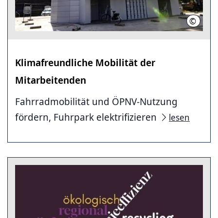
©
Iris Te
Klimafreundliche Mobilität der
Mitarbeitenden
Fahrradmobilität und ÖPNV-Nutzung
fördern, Fuhrpark elektrifizieren
lesen