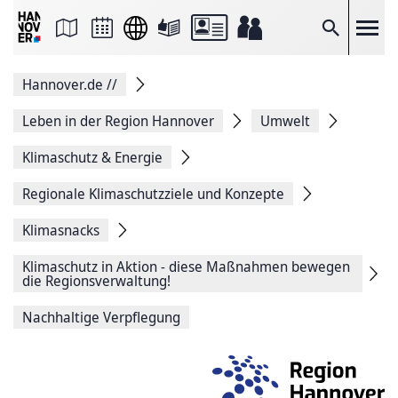
Seite
als
E-
Suche
Mail
versenden
Auf
Hannover.de
//
Facebook
teilen
Auf
Leben in der Region Hannover
Umwelt
X
teilen
Klimaschutz & Energie
Seitenlink
Kopieren
Regionale Klimaschutzziele und Konzepte
Seite
Drucken
Klimasnacks
Klimaschutz in Aktion - diese Maßnahmen bewegen
die Regionsverwaltung!
Nachhaltige Verpflegung