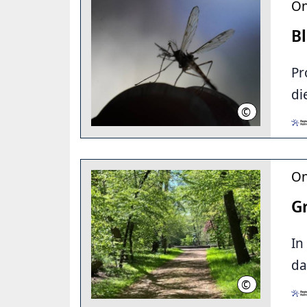
On
B
Pr
di
©
Martin Kramp
On
G
In
da
©
Laura Herbert