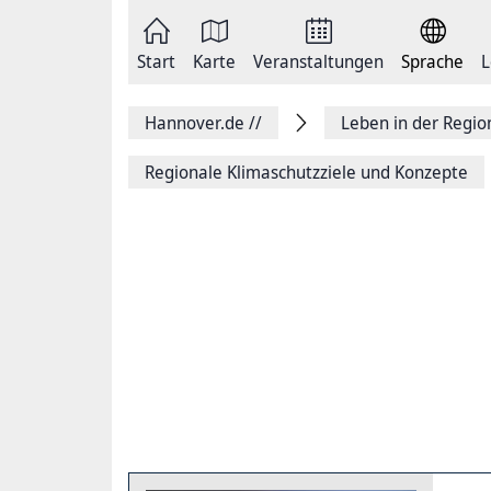
Zum
Seite
Inhalt
als
springen
E-
Zur
Mail
Start
Karte
Veranstaltungen
Sprache
L
Hauptnavigation
versenden
springen
Auf
Facebook
Hannover.de
//
Leben in der Regi
teilen
Auf
X
Regionale Klimaschutzziele und Konzepte
teilen
Seitenlink
Kopieren
Seite
Drucken