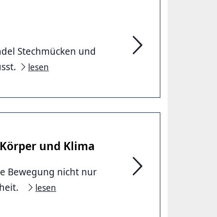
wandel Stechmücken und
Blutsauger im Schwitz
usst.
lesen
 Körper und Klima
wie Bewegung nicht nur
Green Moves - Nachhal
dheit.
lesen