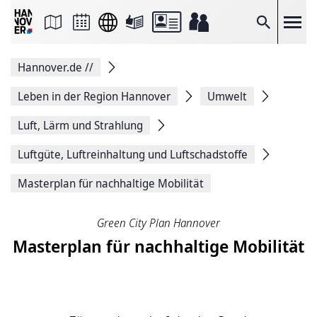
Seite
als
E-
Suche
Mail
versenden
Auf
Hannover.de
//
Facebook
teilen
Auf
Leben in der Region Hannover
Umwelt
X
teilen
Luft, Lärm und Strahlung
Seitenlink
Kopieren
Luftgüte, Luftreinhaltung und Luftschadstoffe
Seite
Drucken
Masterplan für nachhaltige Mobilität
Green City Plan Hannover
Masterplan für nachhaltige Mobilität