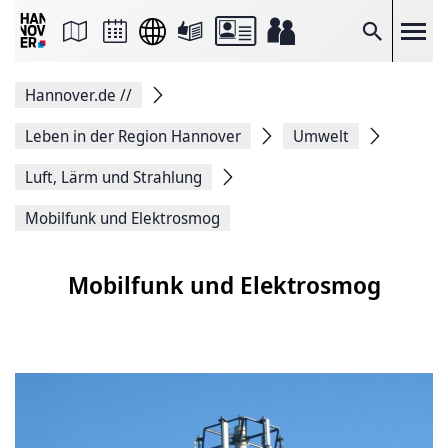
Seite
als
E-
Suche
Mail
versenden
Auf
Hannover.de
//
Facebook
teilen
Auf
Leben in der Region Hannover
Umwelt
X
teilen
Luft, Lärm und Strahlung
Seitenlink
Kopieren
Mobilfunk und Elektrosmog
Seite
Drucken
Mobilfunk und Elektrosmog